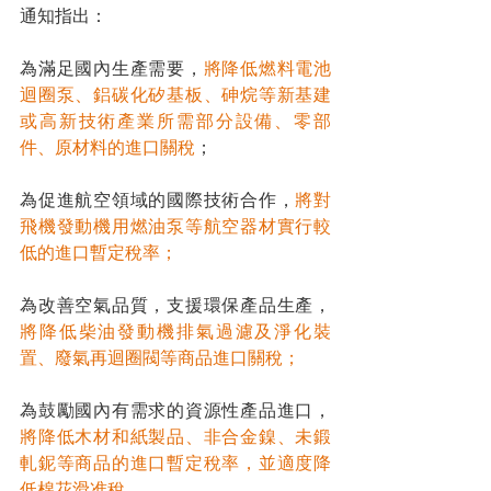
通知指出：
為滿足國內生產需要，
將降低燃料電池
迴圈泵、鋁碳化矽基板、砷烷等新基建
或高新技術產業所需部分設備、零部
件、原材料的進口關稅
；
為促進航空領域的國際技術合作，
將對
飛機發動機用燃油泵等航空器材實行較
低的進口暫定稅率；
為改善空氣品質，支援環保產品生產，
將降低柴油發動機排氣過濾及淨化裝
置、廢氣再迴圈閥等商品進口關稅；
為鼓勵國內有需求的資源性產品進口，
將降低木材和紙製品、非合金鎳、未鍛
軋鈮等商品的進口暫定稅率，並適度降
低棉花滑准稅。