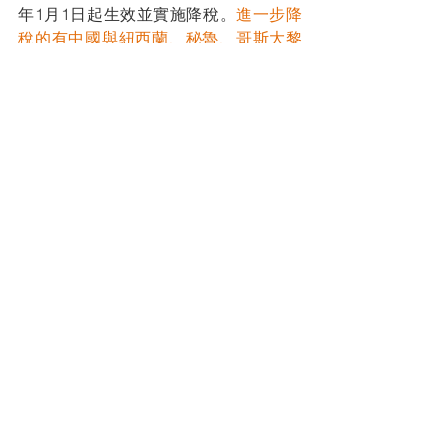
年1月1日起生效並實施降稅。
進一步降
稅的有中國與紐西蘭、秘魯、哥斯大黎
加、瑞士、冰島、巴基斯坦、智利、澳
大利亞、韓國、格魯吉亞自貿協定以及
亞太貿易協定。
原產于蒙古的部分進口商品自2021年1
月1日起適用亞太貿易協定稅率。
比如，
從蒙古進口較多的焦炭的關稅稅率也將
從目前的5%下調到協定稅率的2.5%，這
無疑將促進中國能源進口的多元化。
2021年繼續對與中國建交並完成換文手
續的43個最不發達國家實施特惠稅率，
特惠稅率適用商品範圍和稅率維持不
變。
2021年7月1日起，中國還將對176項資
訊技術產品的最惠國稅率實施第六步降