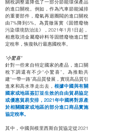
關稅調整還降低了一部分節能環保產品
的進口關稅。例如，作為汽車節能減排
的重要部件，廢氣再迴圈閥的進口關稅
由7%降到5%。為貫徹落實《固體廢物
污染環境防治法》，2021年1月1日起，
相應取消金屬廢碎料等固體廢物進口暫
定稅率，恢復執行最惠國稅率。
"小驚喜"
針對一些來自特定國家的產品，進口關
稅下調還有不少“小驚喜”。為推動共
建“一帶一路”高品質發展，實現高品質引
進來和高水準走出去，
根據中國與有關
國家或地區簽訂並生效的自由貿易協定
或優惠貿易安排，2021年中國將對原產
於相關國家或地區的部分進口商品實施
協定稅率。
其中，中國與模里西斯自貿協定從2021