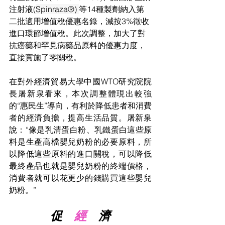
注射液(
Spinraza®) 
等14種製劑納入第
二批適用增值稅優惠名錄，減按3%徵收
進口環節增值稅。此次調整，加大了對
抗癌藥和罕見病藥品原料的優惠力度，
直接實施了零關稅。
在對外經濟貿易大學中國WTO研究院院
長屠新泉看來，本次調整體現出較強
的“惠民生”導向，有利於降低患者和消費
者的經濟負擔，提高生活品質。屠新泉
說：“像是乳清蛋白粉、乳鐵蛋白這些原
料是生產高檔嬰兒奶粉的必要原料，所
以降低這些原料的進口關稅，可以降低
最終產品也就是嬰兒奶粉的終端價格，
消費者就可以花更少的錢購買這些嬰兒
奶粉。”
促 
經 
濟