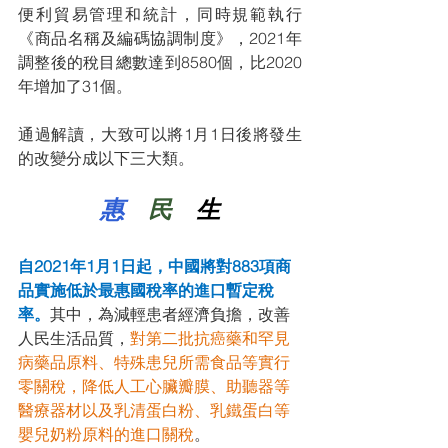
便利貿易管理和統計，同時規範執行
《商品名稱及編碼協調制度》，2021年
調整後的稅目總數達到8580個，比2020
年增加了31個。
通過解讀，大致可以將1月1日後將發生
的改變分成以下三大類。
惠
民
 生
自2021年1月1日起，中國將對883項商
品實施低於最惠國稅率的進口暫定稅
率。
其中，為減輕患者經濟負擔，改善
人民生活品質，
對第二批抗癌藥和罕見
病藥品原料、特殊患兒所需食品等實行
零關稅，降低人工心臟瓣膜、助聽器等
醫療器材以及乳清蛋白粉、乳鐵蛋白等
嬰兒奶粉原料的進口關稅
。