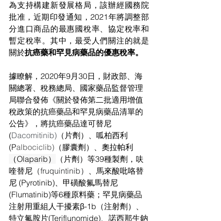
為支持構建新發展格局，該辦經國務院
批准，近期印發通知，2021年將調整部
分進口商品的最惠國稅率、協定稅率和
暫定稅率。其中，最受人們關注的就是
關於
抗癌藥和罕見病藥品的優惠稅率。
據瞭解，2020年9月30日，財政部、海
關總署、稅務總局、國家藥品監督管理
局聯合發佈《關於發佈第二批適用增值
稅政策的抗癌藥品和罕見病藥品清單的
公告》，將抗癌藥品達可替尼
(
Dacomitinib)
（片劑）、呱柏西利
(P
albociclib)
（膠囊劑）、奧拉帕利
（Olaparib）
（片劑）等39種製劑，呋
喹替尼
（fruquintinib）
、馬來酸吡咯替
尼 (Pyrotinib)、甲磺酸氟馬替尼
(Flumatinib)等6種原料藥；罕見病藥品
注射用重組人干擾素β-1b（注射劑）、
特立氟胺片(Teriflunomide)、諾西那生鈉