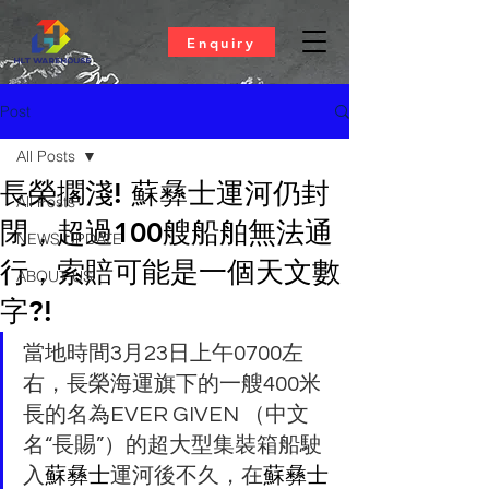
Enquiry
Post
All Posts
長榮擱淺! 蘇彝士運河仍封
All Posts
閉，超過100艘船舶無法通
NEWS UPDATE
行，索賠可能是一個天文數
ABOUT US
字?!
當地時間3月23日上午0700左
右，長榮海運旗下的一艘400米
長的名為EVER GIVEN （中文
名“長賜”）的超大型集裝箱船駛
入
蘇彝士
運河後不久，在
蘇彝士