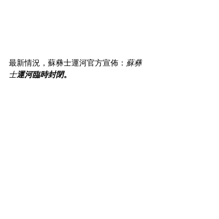
最新情況，蘇彝士運河官方宣佈：
蘇彝
士
運河臨時封閉
。