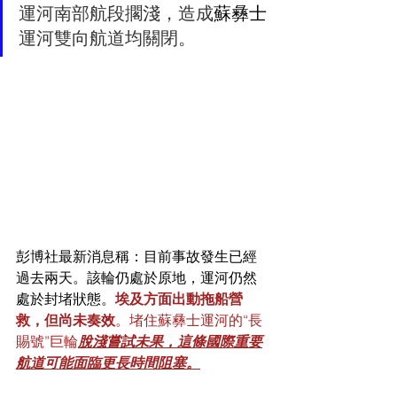
運河南部航段擱淺，造成
蘇彝士
運河雙向航道均關閉。
彭博社最新消息稱：目前事故發生已經
過去兩天。該輪仍處於原地，運河仍然
處於封堵狀態。
埃及方面出動拖船營
救，但尚未奏效
。堵住蘇彝士運河的“長
賜號”巨輪
脫淺嘗試未果，這條國際重要
航道可能面臨更長時間阻塞。