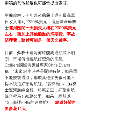
兩端的其他船隻也可能會提出索賠。
另據瞭解，今年以來
蘇彝士
運河最高單
日收入達到2220萬美元，這意味著
蘇彝
士
運河關閉一天損失大概在2000萬美元
左右，而加上其他船舶的滯期費、事故
清理費，賠付可能是一個天文數字。
目前，
蘇彝士
運河何時能夠通航並不明
朗，市場傳出繞航好望角的消息。
Colliers國際供應鏈專家Chris Evans
稱，“未來24小時將是關鍵時刻，如果還
不能恢復通航，那麼其他船隻很可能不
得不繞道好望角航線。”資料顯示，
蘇彝
士
運河航線全程1.16萬公里，好望角航
線全程為1.98萬公里。如果一艘船以
13.5海裡/小時的速度航行，
繞道好望角
要多花11天
。