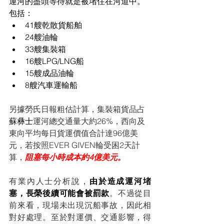
運河的盡頭等待就是被堵住在河道中。
包括：
41艘乾散貨船舶
24艘油輪
33艘集裝箱
16艘LPG/LNG船
15艘成品油輪
8艘汽車運輸船
另據勞氏日報粗估計算，集裝箱貨品占
蘇彝士
運河總交通量大約26%，西向及
東向平均每日貨運價值合計達96億美
元，若按照EVER GIVEN輪受困2天計
算，
阻塞每小時成本約4億美元。
有業內人士分析說，
由於造成運河堵
塞，長榮後續可能會被罰款
。不過從目
前來看，現場未出現沉船事故，因此相
對好處理。至於對運價、交通影響，得